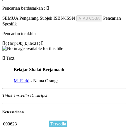
Pencarian berdasarkan :
SEMUA
Pengarang
Subjek
ISBN/ISSN
Pencarian
ATAU COBA
Spesifik
Pencarian terakhir:
{{tmpObj[k].text}}
Text
Belajar Shalat Berjamaah
M. Farid
- Nama Orang;
Tidak Tersedia Deskripsi
Ketersediaan
000623
Tersedia