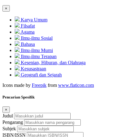
×
Karya Umum
Filsafat
Agama
Ilmu-ilmu Sosial
Bahasa
Ilmu-ilmu Murni
Ilmu-ilmu Terapan
Kesenian, Hiburan, dan Olahraga
Kesusastraan
Geografi dan Sejarah
Icons made by
Freepik
from
www.flaticon.com
Pencarian Spesifik
×
Judul
Pengarang
Subjek
ISBN/ISSN