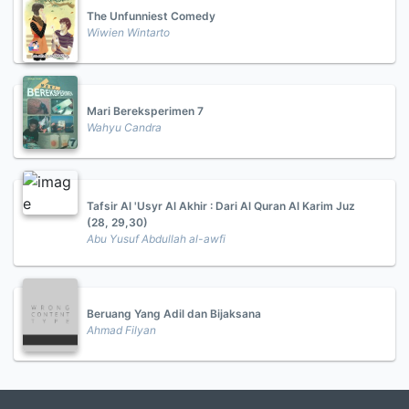
The Unfunniest Comedy
Wiwien Wintarto
Mari Bereksperimen 7
Wahyu Candra
Tafsir Al 'Usyr Al Akhir : Dari Al Quran Al Karim Juz
(28, 29,30)
Abu Yusuf Abdullah al-awfi
Beruang Yang Adil dan Bijaksana
Ahmad Filyan