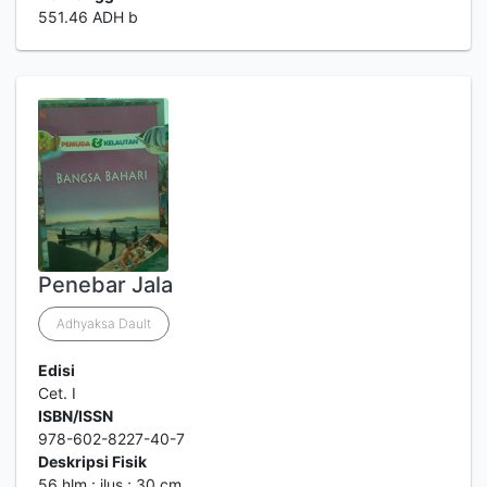
551.46 ADH b
Penebar Jala
Adhyaksa Dault
Edisi
Cet. I
ISBN/ISSN
978-602-8227-40-7
Deskripsi Fisik
56 hlm.: ilus.; 30 cm.