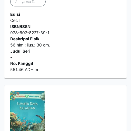
Adhyaksa Dault
Edisi
Cet. I
ISBN/ISSN
978-602-8227-39-1
Deskripsi Fisik
56 hlm.: ilus.; 30 cm.
Judul Seri
-
No. Panggil
551.46 ADH m