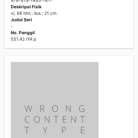
978-979-1493-14-7
Deskripsi Fisik
vi, 98 hlm.: ilus.; 21 cm.
Judul Seri
-
No. Panggil
551.42 IYA p