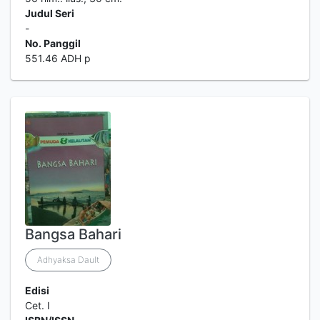
Judul Seri
-
No. Panggil
551.46 ADH p
Bangsa Bahari
Adhyaksa Dault
Edisi
Cet. I